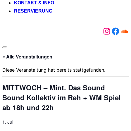
KONTAKT & INFO
RESERVIERUNG
Instagr
Face
So
Seitenleiste
&
« Alle Veranstaltungen
Navigation
umschalten
Diese Veranstaltung hat bereits stattgefunden.
MITTWOCH – Mint. Das Sound
Sound Kollektiv im Reh + WM Spiel
ab 18h und 22h
1. Juli