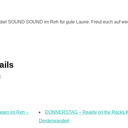
Label SOUND SOUND im Reh für gute Laune. Freut euch auf we
ails
:
agen im Reh –
DONNERSTAG – Reality on the Rocks Ko
Derderwandert