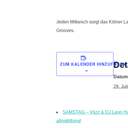
Jeden Mittwoch sorgt das Kölner 
Grooves.
Det
ZUM KALENDER HINZUFÜGEN
Datum
29. Juli
SAMSTAG – Vlizz & DJ Leon H
allnightlong!