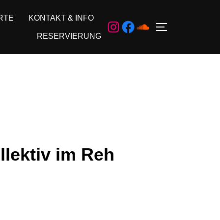
RTE
KONTAKT & INFO
Facebook
Soundcloud
Instagram
SEITENLEIS
RESERVIERUNG
lektiv im Reh